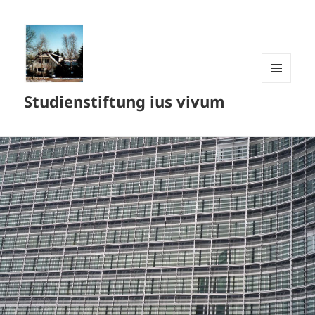
MENÜ
Studienstiftung ius vivum
UND
WIDGETS